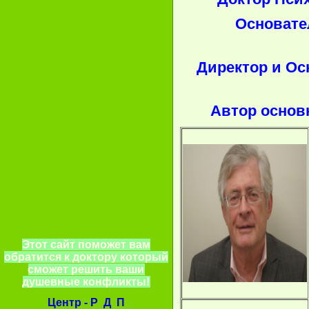
Основате
Директор и О
Автор основ
Этот сайт поможет вам
обратится к доктору который
сможет решить ваши
душевные конфликты!
Центр - Р Д П