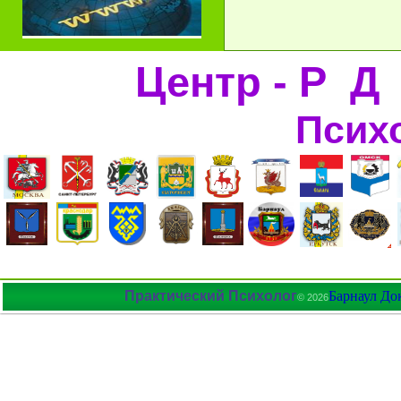
Центр - Р Д
Псих
Практический Психолог
Барнаул До
© 2026