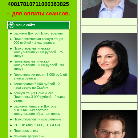
40817810711000363825
- для оплаты сеансов.
Меню сайта
Барнаул Доктор Психотерапевт
Психологическая консультация. 1
000 рублей - 1 час сеанса
Психотерапевтическая
консультация 2 000 рублей - 75
минут
Гипнатерапевтическая
консультация. 3 000 рублей - 90
минут
Гипнотерапия веса - 3 000 рублей
2 часа сеанса
Алкотерапия 5 000 рублей - 2
часа сеанс по Скайпу
Консультация Семейного
Психолога 3 000 рублей - 2 часа
сеанс
Барнаул Написать Доктору
КОНТАКТ Бесплатная
консультация обратная связь
Психотерапевт и мое лечение
СПЕЦИАЛИСТЫ ЦЕНТРА РДП
Психосоматика
Лечение депрессии