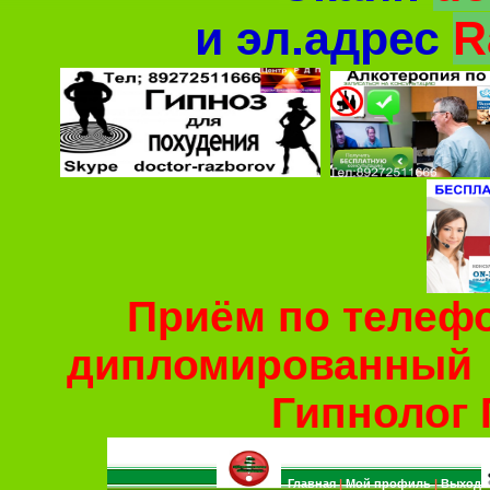
и
эл.адрес
R
Приём по телефо
дипломированный
Гипнолог 
Главная
|
Мой профиль
|
Выход