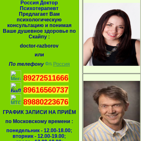
Россия Доктор
Психотерапевт
Предлагает Вам
психологическую
консультацию и понимая
Ваше душевное здоровье по
Скайпу :
doctor-razborov
или
По телефону
Россия
89272511666
89616560737
89880223676
ГРАФИК ЗАПИСИ НА ПРИЁМ
по Московскому времени :
понедельник - 12.00-18.00;
вторник - 12.00-19.00;