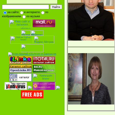
на сайте
в интернете
по
изображениям
по музыке