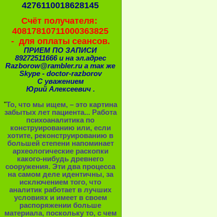
4276110018628145
Счёт получателя:
40817810711000363825
- для оплаты сеансов.
ПРИЕМ ПО ЗАПИСИ
89272511666 и на эл.адрес
Razborow@rambler.ru а так же
Skype - doctor-razborov
С уважением
Юрий Алексеевич .
"
То, что мы ищем, – это картина
забытых лет пациента... Работа
психоаналитика по
конструированию или, если
хотите, реконструированию в
большей степени напоминает
археологические раскопки
какого-нибудь древнего
сооружения. Эти два процесса
на самом деле идентичны, за
исключением того, что
аналитик работает в лучших
условиях и имеет в своем
распоряжении больше
материала, поскольку то, с чем