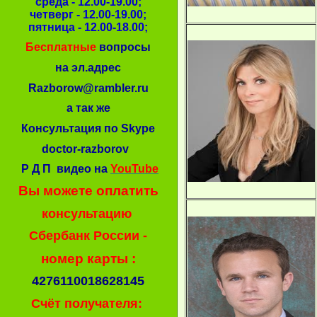
среда - 12.00-19.00;
четверг - 12.00-19.00;
пятница - 12.00-18.00;
Бесплатные
вопросы
на эл.адрес
Razborow@rambler.ru
а так же
Консультация по Skype
doctor-razborov
Р Д П видео на
YouTube
Вы можете оплатить
консультацию
Сбербанк России -
номер карты :
4276110018628145
Счёт получателя: