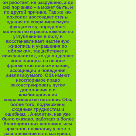
он работает, не разрушено, а до
сих пор живо – а может быть, и
по другой причине. Так же как
археолог воссоздает стены
здания по сохранившемуся
фундаменту, определяет
количество и расположение по
углублениям в полу и
восстанавливает настенную
живопись и украшения по
обломкам, так действует и
психоаналитик, когда он делает
свои выводы на основе
фрагментов воспоминаний,
ассоциаций и поведения
анализируемого. Оба имеют
неоспоримое право
реконструировать путем
дополнения и и
комбинирования
сохранившихся остатков. Оба,
более того, подвержены
сходным трудностям и
ошибкам... Аналитик, как уже
было сказано, работает в более
благоприятных условиях, чем
археолог, поскольку у него в
распоряжении есть материал,