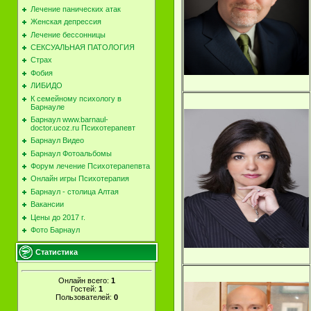
Лечение панических атак
Женская депрессия
Лечение бессонницы
СЕКСУАЛЬНАЯ ПАТОЛОГИЯ
Страх
Фобия
ЛИБИДО
К семейному психологу в
Барнауле
Барнаул www.barnaul-
doctor.ucoz.ru Психотерапевт
Барнаул Видео
Барнаул Фотоальбомы
Форум лечение Психотерапепвта
Онлайн игры Психотерапия
Барнаул - столица Алтая
Вакансии
Цены до 2017 г.
Фото Барнаул
Статистика
Онлайн всего:
1
Гостей:
1
Пользователей:
0