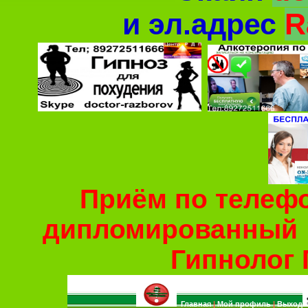
и
эл.адрес
R
Приём по телефо
дипломированный
Гипнолог 
Главная
|
Мой профиль
|
Выход