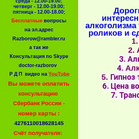
среда - 12.00-19.00;
четверг - 12.00-19.00;
Дорог
пятница - 12.00-18.00;
интерес
Бесплатные
вопросы
алкоголизма
на эл.адрес
роликов и с
Razborow@rambler.ru
1
а так же
2.
Консультация по Skype
3. Ал
doctor-razborov
4.
Алк
Р Д П видео на
YouTube
5.
Гипноз 
Вы можете оплатить
6. Цена в
консультацию
7. Тран
Сбербанк России -
номер карты :
4276110018628145
Счёт получателя: