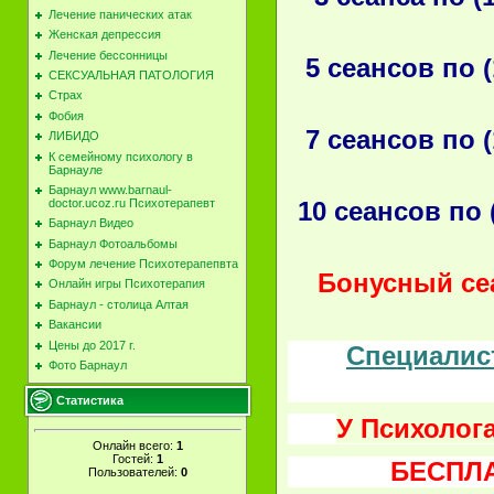
Лечение панических атак
Женская депрессия
Лечение бессонницы
5 сеансов по 
СЕКСУАЛЬНАЯ ПАТОЛОГИЯ
Страх
Фобия
7 сеансов по 
ЛИБИДО
К семейному психологу в
Барнауле
Барнаул www.barnaul-
10 сеансов по 
doctor.ucoz.ru Психотерапевт
Барнаул Видео
Барнаул Фотоальбомы
Форум лечение Психотерапепвта
Бонусный сеа
Онлайн игры Психотерапия
Барнаул - столица Алтая
Вакансии
Цены до 2017 г.
Специалис
Фото Барнаул
Статистика
У Психолога
Онлайн всего:
1
Гостей:
1
БЕСПЛА
Пользователей:
0