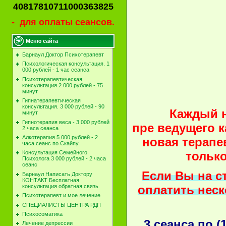
40817810711000363825
- для оплаты сеансов.
Меню сайта
Барнаул Доктор Психотерапевт
Психологическая консультация. 1
000 рублей - 1 час сеанса
Психотерапевтическая
консультация 2 000 рублей - 75
минут
Гипнатерапевтическая
консультация. 3 000 рублей - 90
Каждый н
минут
Гипнотерапия веса - 3 000 рублей
пре ведущего к
2 часа сеанса
Алкотерапия 5 000 рублей - 2
новая терапе
часа сеанс по Скайпу
только
Консультация Семейного
Психолога 3 000 рублей - 2 часа
сеанс
Если Вы на с
Барнаул Написать Доктору
КОНТАКТ Бесплатная
оплатить неск
консультация обратная связь
Психотерапевт и мое лечение
СПЕЦИАЛИСТЫ ЦЕНТРА РДП
Психосоматика
3 сеанса по (
Лечение депрессии