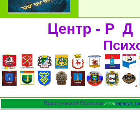
Центр - Р Д
Псих
Практический Психолог
Барнаул До
© 2026