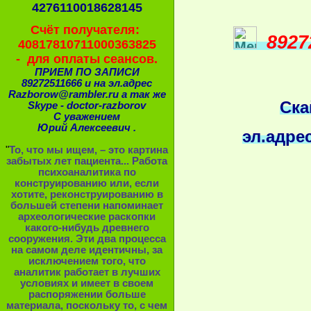
4276110018628145
Счёт получателя:
8927
40817810711000363825
- для оплаты сеансов.
ПРИЕМ ПО ЗАПИСИ
89272511666 и на эл.адрес
Razborow@rambler.ru а так же
Ска
Skype - doctor-razborov
С уважением
Юрий Алексеевич .
эл.адре
"
То, что мы ищем, – это картина
забытых лет пациента... Работа
психоаналитика по
конструированию или, если
хотите, реконструированию в
большей степени напоминает
археологические раскопки
какого-нибудь древнего
сооружения. Эти два процесса
на самом деле идентичны, за
исключением того, что
аналитик работает в лучших
условиях и имеет в своем
распоряжении больше
материала, поскольку то, с чем