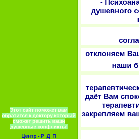
- Психоан
душевного с
- Пс
согл
отклоняем Ва
наши б
- П
терапевтичес
даёт Вам спок
терапевти
Этот сайт поможет вам
закрепляем ва
обратится к доктору который
сможет решить ваши
душевные конфликты!
- Техн
Центр - Р Д П