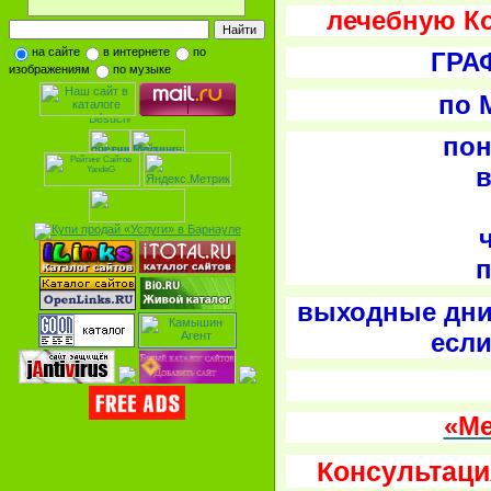
лечебную К
на сайте
в интернете
по
ГРА
изображениям
по музыке
по 
пон
в
п
выходные дни
если
«М
Консультаци