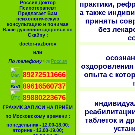
практики, реф
Россия Доктор
Психотерапевт
а также индив
Предлагает Вам
психологическую
приняты сов
консультацию и понимая
без лекар
Ваше душевное здоровье по
Скайпу :
с
doctor-razborov
- Тера
или
осознан
По телефону
Россия
оздоровления 
89272511666
опыта с кото
89616560737
- Р
89880223676
индивидуа
ГРАФИК ЗАПИСИ НА ПРИЁМ
реабилитации
по Московскому времени :
таблеток и д
понедельник - 12.00-18.00;
устан
вторник - 12.00-19.00;