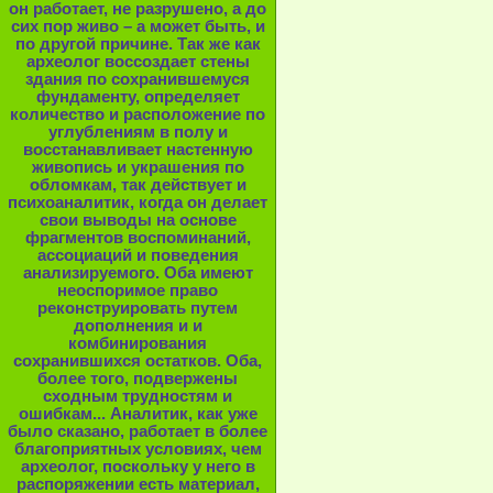
он работает, не разрушено, а до
сих пор живо – а может быть, и
по другой причине. Так же как
археолог воссоздает стены
здания по сохранившемуся
фундаменту, определяет
количество и расположение по
углублениям в полу и
восстанавливает настенную
живопись и украшения по
обломкам, так действует и
психоаналитик, когда он делает
свои выводы на основе
фрагментов воспоминаний,
ассоциаций и поведения
анализируемого. Оба имеют
неоспоримое право
реконструировать путем
дополнения и и
комбинирования
сохранившихся остатков. Оба,
более того, подвержены
сходным трудностям и
ошибкам... Аналитик, как уже
было сказано, работает в более
благоприятных условиях, чем
археолог, поскольку у него в
распоряжении есть материал,