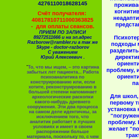
4276110018628145
прожива
когнитив
Счёт получателя:
неадапт
40817810711000363825
представ
- для оплаты сеансов.
ПРИЕМ ПО ЗАПИСИ
Психоте
89272511666 и на эл.адрес
Razborow@rambler.ru а так же
подходы 
Skype - doctor-razborov
разделить
С уважением
директи
Юрий Алексеевич .
ориент
"
То, что мы ищем, – это картина
проблему, 
забытых лет пациента... Работа
ориент
психоаналитика по
конструированию или, если
па
хотите, реконструированию в
большей степени напоминает
Для школ,
археологические раскопки
какого-нибудь древнего
первому т
сооружения. Эти два процесса
установка 
на самом деле идентичны, за
"погружен
исключением того, что
аналитик работает в лучших
проблему. 
условиях и имеет в своем
желает "по
распоряжении больше
трак
материала, поскольку то, с чем