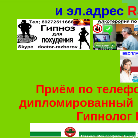
и
эл.адрес
R
Приём по телефо
дипломированный
Гипнолог 
Главная
|
Мой профиль
|
Выход