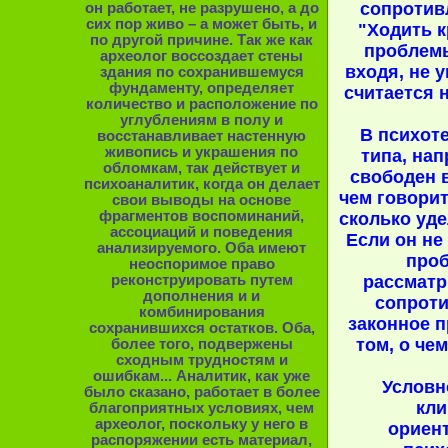
сопротив
он работает, не разрушено, а до
сих пор живо – а может быть, и
"Ходить к
по другой причине. Так же как
проблемы
археолог воссоздает стены
входя, не у
здания по сохранившемуся
фундаменту, определяет
считается
количество и расположение по
углублениям в полу и
В психот
восстанавливает настенную
живопись и украшения по
типа, нап
обломкам, так действует и
свободен в
психоаналитик, когда он делает
чем говорит
свои выводы на основе
фрагментов воспоминаний,
сколько уде
ассоциаций и поведения
Если он не
анализируемого. Оба имеют
проб
неоспоримое право
реконструировать путем
рассматр
дополнения и и
сопроти
комбинирования
законное п
сохранившихся остатков. Оба,
том, о чем
более того, подвержены
сходным трудностям и
ошибкам... Аналитик, как уже
Условн
было сказано, работает в более
кли
благоприятных условиях, чем
археолог, поскольку у него в
ориен
распоряжении есть материал,