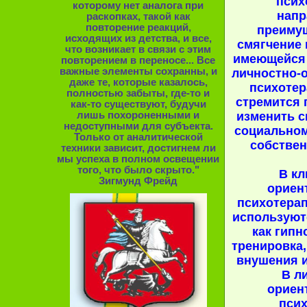
псих
которому нет аналога при
напр
раскопках, такой как
повторение реакций,
преиму
исходящих из детства, и все,
смягчение
что возникает в связи с этим
имеющейся 
повторением в переносе... Все
важные элементы сохранны, и
личностно-
даже те, которые казалось,
психотер
полностью забыты, где-то и
стремится 
как-то существуют, будучи
лишь похороненными и
изменить с
недоступными для субъекта.
социальном
Только от аналитической
собствен
техники зависит, достигнем ли
мы успеха в полном освещении
того, что было скрыто."
В кл
Зигмунд Фрейд
ориен
психотера
используют
как гипн
тренировка
внушения 
В л
ориен
пси