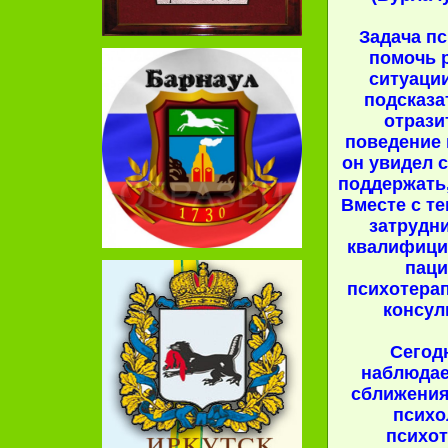
Задача пс
помочь 
ситуации
подсказат
отрази
поведение 
он увидел с
поддержать, 
Вместе с те
затрудн
квалифици
паци
психотера
консул
Сегод
наблюдае
сближения
психо
психот