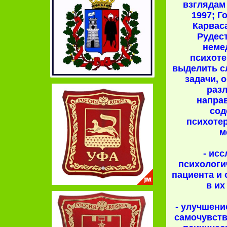
взглядам
1997; Г
Карваса
Рудест
неме
психот
выделить 
задачи,
раз
напра
сод
психоте
м
- ис
психологи
пациента и
в их
- улучшени
самочувств