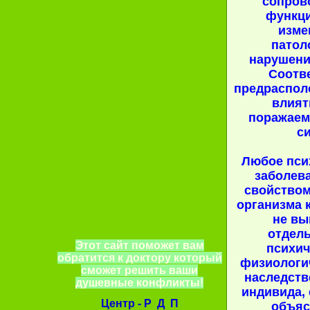
сопров
функц
изме
патол
нарушени
Соотв
предраспол
влият
поражаем
с
Любое пси
заболев
свойством
организма 
не вы
отдель
Этот сайт поможет вам
психич
обратится к доктору который
физиологи
сможет решить ваши
наследств
душевные конфликты!
индивида,
Центр - Р Д П
объяс