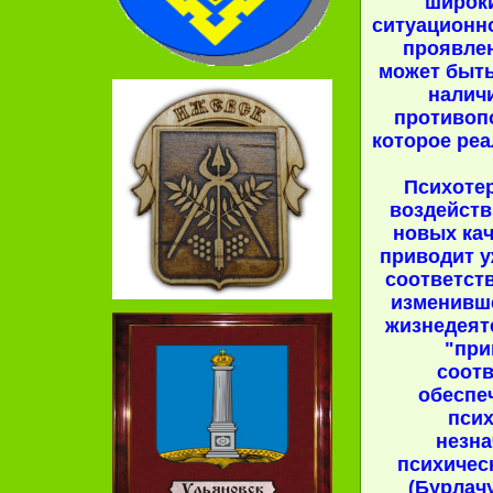
широк
ситуационн
проявлен
может быть
наличи
противоп
которое реа
Психоте
воздейств
новых кач
приводит 
соответств
изменивш
жизнедеят
"при
соотв
обеспе
пси
незн
психичес
(Бурлачу