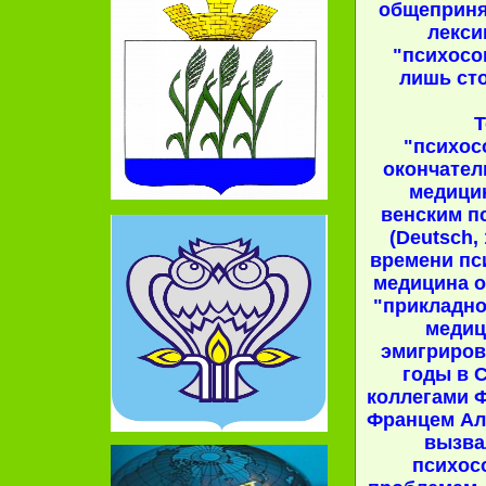
общеприня
лекси
"психосо
лишь сто
Т
"психос
окончател
медици
венским п
(Deutsch, 
времени пс
медицина о
"прикладно
медиц
эмигриров
годы в 
коллегами 
Францем Ал
вызва
психос