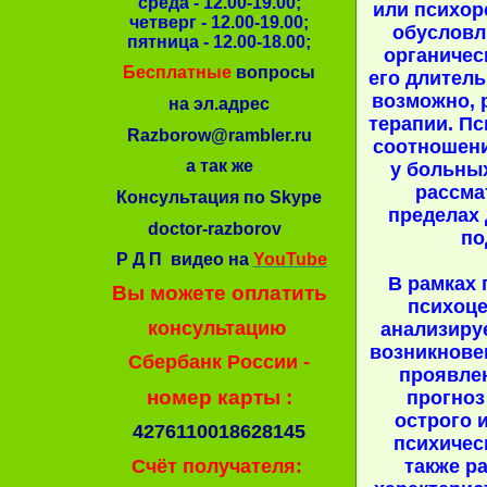
среда - 12.00-19.00;
или психор
четверг - 12.00-19.00;
обусловл
пятница - 12.00-18.00;
органичес
Бесплатные
вопросы
его длитель
возможно, 
на эл.адрес
терапии. П
Razborow@rambler.ru
соотношен
а так же
у больны
рассма
Консультация по Skype
пределах
doctor-razborov
по
Р Д П видео на
YouTube
В рамках 
Вы можете оплатить
психоце
консультацию
анализиру
возникнове
Сбербанк России -
проявлен
номер карты :
прогноз
острого 
4276110018628145
психическ
также р
Счёт получателя: