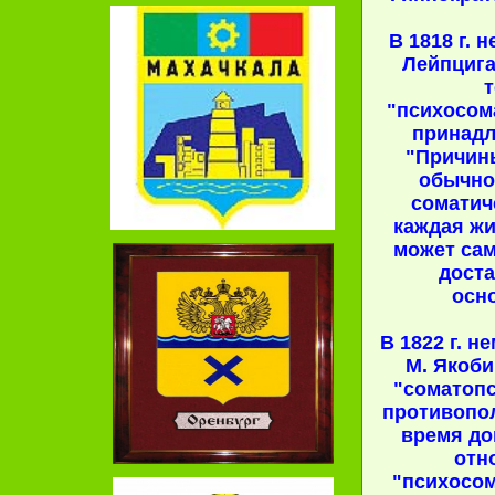
В 1818 г. 
Лейпцига
"психосом
принадл
"Причин
обычно
соматич
каждая ж
может сам
дост
осн
В 1822 г. н
М. Якоби
"соматопс
противопол
время д
отн
"психосом