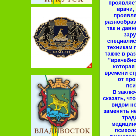
проявляет
врачи,
проявля
разнообраз
так и дав
зар
специалис
техникам 
также в ра
"врачебно
которая
времени ст
от пр
пси
В заклю
сказать, чт
видом н
заменять н
трад
медицин
психол