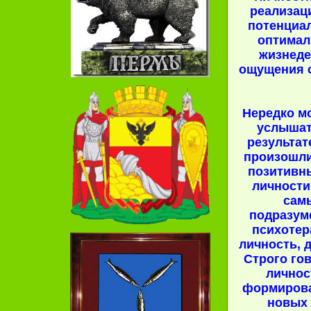
реализац
потенциа
оптимал
жизнеде
ощущения с
Нередко м
услышать
результат
произошл
позитивн
личности
сам
подразуме
психотер
личность, д
Строго го
личнос
формирова
новых 