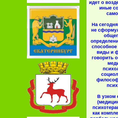
идет о возд
иные с
само
На сегодня
не сформу
обще
определени
способное 
виды и 
говорить 
мед
психо
социол
философ
псих
В узком
(медици
психотера
как компл