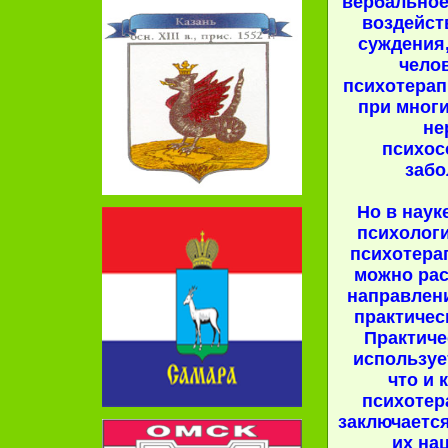
вербальное
воздейст
суждения
челов
психотерап
при многи
не
психос
забо
Но в наук
психолог
психотерап
можно рас
направлен
практичес
Практиче
используе
что и 
психотер
заключается
их на