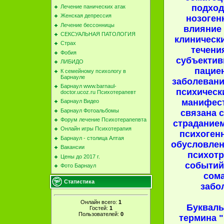
подход
Лечение панических атак
Женская депрессия
нозоген
Лечение бессонницы
влияние
СЕКСУАЛЬНАЯ ПАТОЛОГИЯ
клиническ
Страх
течени
Фобия
субъектив
ЛИБИДО
пацие
К семейному психологу в
Барнауле
заболевани
Барнаул www.barnaul-
психическ
doctor.ucoz.ru Психотерапевт
манифес
Барнаул Видео
Барнаул Фотоальбомы
связана 
Форум лечение Психотерапепвта
страданием
Онлайн игры Психотерапия
психоген
Барнаул - столица Алтая
обусловле
Вакансии
психот
Цены до 2017 г.
событий
Фото Барнаул
сом
Статистика
забо
Онлайн всего:
1
Букваль
Гостей:
1
Пользователей:
0
термина 