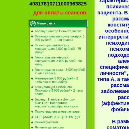
характерис
40817810711000363825
психиче
пациента. В
- для оплаты сеансов.
рассм
Меню сайта
консти
особенно
Барнаул Доктор Психотерапевт
интерпрети
Психологическая консультация. 1
000 рублей - 1 час сеанса
психоди
Психотерапевтическая
психом
консультация 2 000 рублей - 75
минут
подходо
Гипнатерапевтическая
але
консультация. 3 000 рублей - 90
минут
специфиче
Гипнотерапия веса - 3 000 рублей
личности",
2 часа сеанса
типа А, а т
Алкотерапия 5 000 рублей - 2
часа сеанс по Скайпу
рассм
Консультация Семейного
заболеван
Психолога 3 000 рублей - 2 часа
сеанс
рас
Барнаул Написать Доктору
(аффектив
КОНТАКТ Бесплатная
консультация обратная связь
фобиче
Психотерапевт и мое лечение
СПЕЦИАЛИСТЫ ЦЕНТРА РДП
В рамк
Психосоматика
соматоц
Лечение депрессии