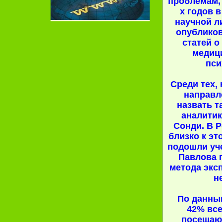
проблемам, 
х годов 
научной л
опубликов
статей о
медиц
пси
Среди тех, 
направл
назвать т
аналитик
Сонди. В 
близко к э
подошли уч
Павлова 
метода экс
н
По данным
42% все
посещаю