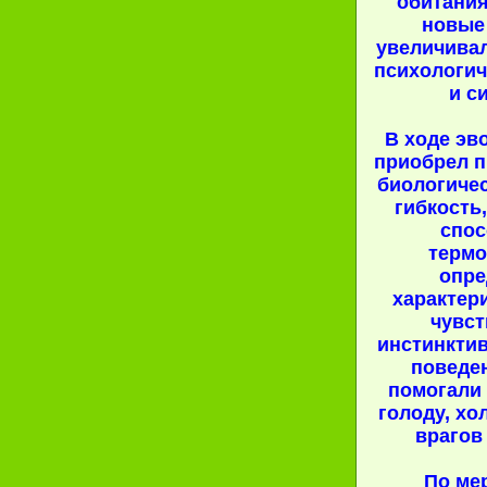
обитани
новые
увеличива
психологи
и с
В ходе эв
приобрел п
биологичес
гибкость
спос
термо
опре
характер
чувст
инстинкти
поведе
помогали
голоду, хо
врагов
По ме