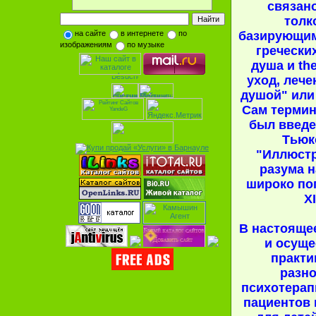
связано
толк
на сайте
в интернете
по
базирующим
изображениям
по музыке
греческих
душа и the
уход, лече
душой" или
Сам термин
был введен
Тьюк
"Иллюст
разума н
широко по
X
В настояще
и осуще
практи
разн
психотерап
пациентов 