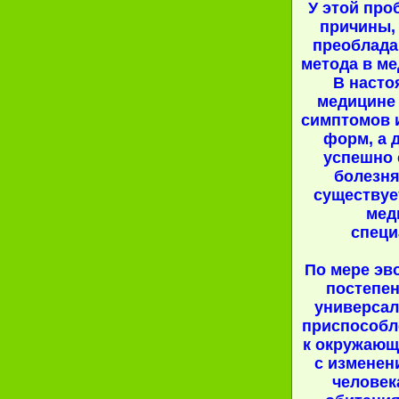
У этой про
причины, 
преоблада
метода в ме
В насто
медицине 
симптомов 
форм, а 
успешно 
болезня
существуе
мед
специ
По мере эв
постепе
универса
приспособл
к окружающ
с изменен
человек