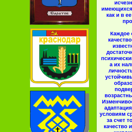
исчез
имеющихся 
как и в е
про
Каждое 
качество
извест
достаточ
психически
а их нал
личность
устойчив
образ
подве
возрастн
Изменчивос
адаптаци
условиям с
за счет т
качество 