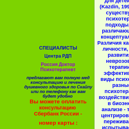
для дете
(Kazdin, 19
существ
психоте
подходы
различаю
концептуа
Различия к
СПЕЦИАЛИСТЫ
личности,
развити
Центра РДП
неврозо
Россия Доктор
терапии
Психотерапевт
эффектив
предлагают вам полную мед
виды псих
консультацию и лечения
разны
душевного здоровья по Скайпу
психотер
или по телефону как вам
будет удобно
воздействи
Вы можете оплатить
в биоэн
консультацию
анализе - 
Сбербанк России -
центриров
пережива
номер карты :
испытыва