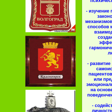
психичес
- изучение
закон
механизмо
способов 
взаимо
созда
эффе
гармонич
л
- развитие
самои
пациентов
или пр
эмоционал
на основ
поведенче
- содейс
личностн