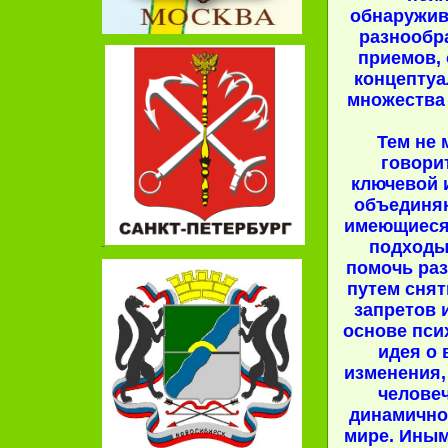
обнаружив
разнообр
приемов,
концепту
множества 
Тем не 
говори
ключевой 
объединя
имеющиеся
подходы
помочь ра
путем снят
запретов 
основе пси
идея о
изменения
человеч
динамично
мире. Иным