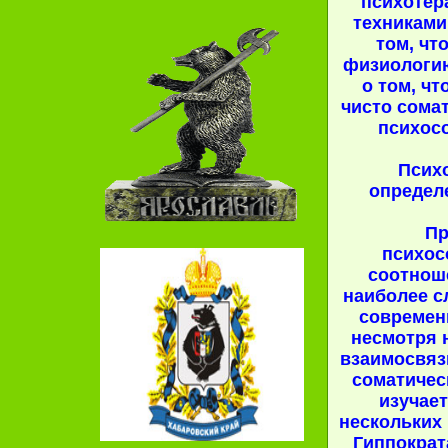
психотер
техниками.
том, чт
физиологию
о том, ч
чисто сома
психос
Псих
определ
Пр
психос
соотноше
наиболее 
современ
несмотря н
взаимосвяз
соматичес
изучает
нескольких 
Гиппократ