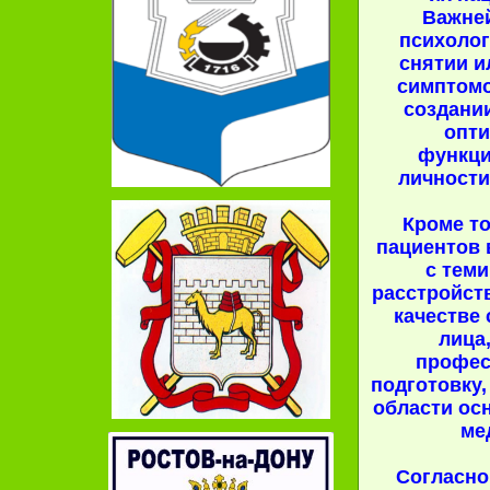
Важне
психолог
снятии и
симптомо
создани
опт
функци
личности
Кроме то
пациентов
с тем
расстройств
качестве 
лица
профес
подготовку,
области ос
ме
Согласн