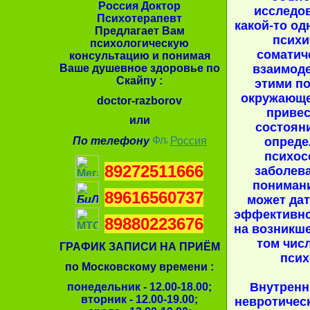
Россия Доктор
исследо
Психотерапевт
какой-то од
Предлагает Вам
психи
психологическую
соматич
консультацию и понимая
Ваше душевное здоровье по
взаимод
Скайпу :
этими п
окружающе
doctor-razborov
привес
или
состоян
По телефону
Россия
опреде
психос
89272511666
заболева
понимани
89616560737
может да
эффективно
89880223676
на возникше
том чис
ГРАФИК ЗАПИСИ НА ПРИЁМ
псих
по Московскому времени :
Внутренн
понедельник - 12.00-18.00;
вторник - 12.00-19.00;
невротичес