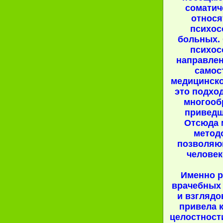
соматич
относя
психос
больных. 
психос
направлен
самос
медицинско
это подхо
многооб
приведш
Отсюда 
методо
позволяю
человек
Именно 
врачебных
и взглядо
привела к
целостности