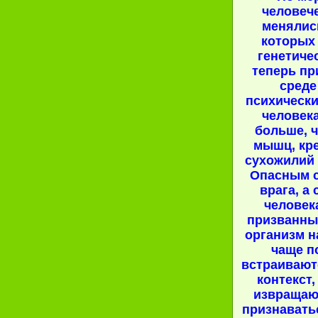
человеч
менялись
которых
генетиче
теперь пр
среде
психическ
человека
больше, ч
мышц, кре
сухожилий 
Опасным с
врага, а
человек
призванны
организм н
чаще п
встраивают
контекст,
извращаю
признавать