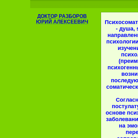
ДОКТОР
РАЗБОРОВ
ЮРИЙ АЛЕКСЕЕВИЧ
Психосомати
- душа, 
направлен
психологи
изучен
психо
(преи
психогенн
возни
последую
соматическ
Соглас
постулату
основе пси
заболевани
на эм
пер